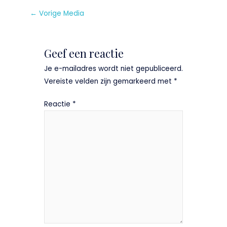
k
I
A
t
i
l
←
Vorige Media
n
p
e
l
e
p
r
n
Geef een reactie
Je e-mailadres wordt niet gepubliceerd.
Vereiste velden zijn gemarkeerd met
*
Reactie
*