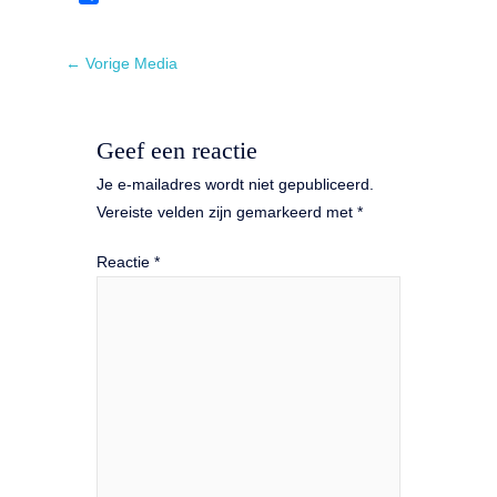
o
e
t
i
m
D
o
d
s
t
a
e
k
I
A
t
i
l
←
Vorige Media
n
p
e
l
e
p
r
n
Geef een reactie
Je e-mailadres wordt niet gepubliceerd.
Vereiste velden zijn gemarkeerd met
*
Reactie
*