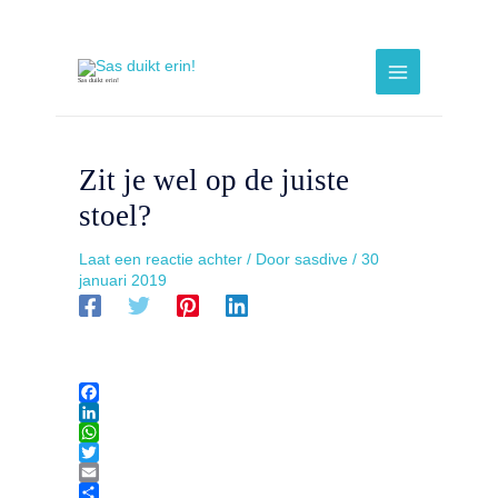
Ga
naar
Bericht
Main
de
navigatie
Sas duikt erin!
Menu
inhoud
Zit je wel op de juiste
stoel?
Laat een reactie achter
/ Door
sasdive
/
30
januari 2019
F
a
L
c
i
W
e
n
h
T
b
k
a
w
E