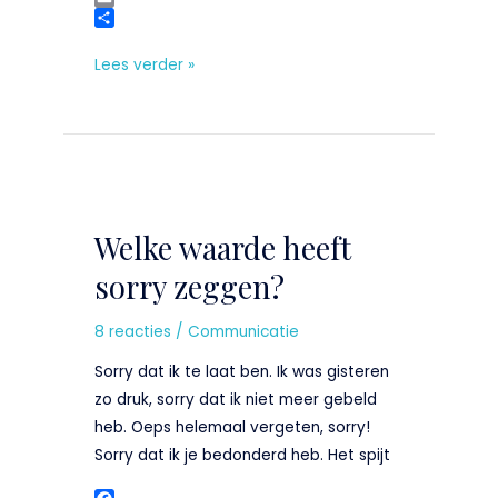
b
k
a
w
E
o
e
t
i
m
D
o
d
s
t
a
e
Lees verder »
k
I
A
t
i
l
n
p
e
l
e
p
r
n
Welke
waarde
Welke waarde heeft
heeft
sorry
sorry zeggen?
zeggen?
8 reacties
/
Communicatie
Sorry dat ik te laat ben. Ik was gisteren
zo druk, sorry dat ik niet meer gebeld
heb. Oeps helemaal vergeten, sorry!
Sorry dat ik je bedonderd heb. Het spijt