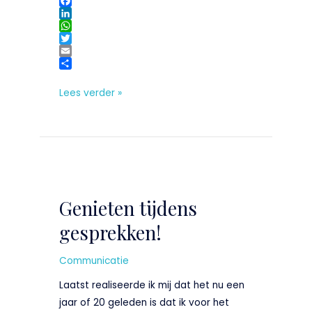
F
a
L
c
i
W
e
n
h
T
b
k
a
w
E
o
e
t
i
m
D
o
d
s
t
a
e
Lees verder »
k
I
A
t
i
l
n
p
e
l
e
p
r
n
Genieten
tijdens
Genieten tijdens
gesprekken!
gesprekken!
Communicatie
Laatst realiseerde ik mij dat het nu een
jaar of 20 geleden is dat ik voor het