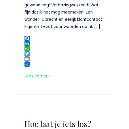
gewoon nog! Verbazingwekkend! Wat
fijn dat ik het mag meemaken! Een
wonder! Oprecht en eerlijk klantcontact!!
Eigenlijk te zot voor woorden dat ik […]
F
a
L
c
i
W
e
n
h
T
b
k
a
w
E
o
e
t
i
m
D
o
d
s
t
a
e
Lees verder »
k
I
A
t
i
l
n
p
e
l
e
p
r
n
Hoe
laat
Hoe laat je iets los?
je