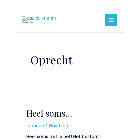
Ga
naar
Bericht
Main
de
paginering
Menu
Sas duikt erin!
inhoud
Oprecht
Heel
soms…
Heel soms…
1 reactie
/
Gastblog
Heel soms tref je het! Het bestaat