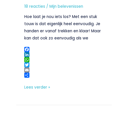
iets
18 reacties
/
Mijn belevenissen
los?
Hoe laat je nou iets los? Met een stuk
touw is dat eigenlijk heel eenvoudig. Je
handen er vanaf trekken en klaar! Maar
kan dat ook zo eenvoudig als we
F
a
L
c
i
W
e
n
h
T
b
k
a
w
E
o
e
t
i
m
D
o
d
s
t
a
e
Lees verder »
k
I
A
t
i
l
n
p
e
l
e
p
r
n
Respect:
Zonde