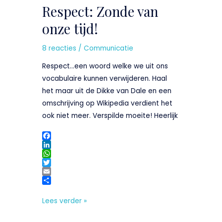
Respect: Zonde van
van
onze
onze tijd!
tijd!
8 reacties
/
Communicatie
Respect…een woord welke we uit ons
vocabulaire kunnen verwijderen. Haal
het maar uit de Dikke van Dale en een
omschrijving op Wikipedia verdient het
ook niet meer. Verspilde moeite! Heerlijk
F
a
L
c
i
W
e
n
h
T
b
k
a
w
E
o
e
t
i
m
D
o
d
s
t
a
e
Lees verder »
k
I
A
t
i
l
n
p
e
l
e