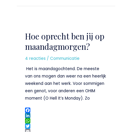
p
r
n
Hoe
oprecht
Hoe oprecht ben jij op
ben
jij
maandagmorgen?
op
maandagmorgen?
4 reacties
/
Communicatie
Het is maandagochtend. De meeste
van ons mogen dan weer na een heerlijk
weekend aan het werk. Voor sommigen
een genot, voor anderen een OHIM
moment (O Hell It’s Monday). Zo
F
a
L
c
i
W
e
n
h
T